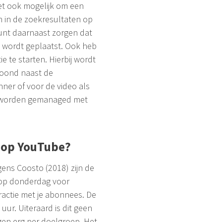
et ook mogelijk om een
n in de zoekresultaten op
unt daarnaast zorgen dat
s wordt geplaatst. Ook heb
e te starten. Hierbij wordt
etoond naast de
ner of voor de video als
n worden gemanaged met
k op YouTube?
ens Coosto (2018) zijn de
 op donderdag voor
actie met je abonnees. De
uur. Uiteraard is dit geen
gen erg per doelgroep. Het