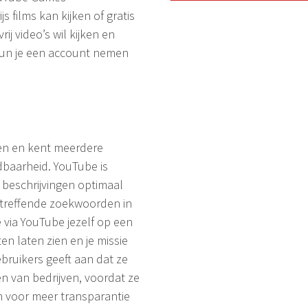
s films kan kijken of gratis
ij video’s wil kijken en
 kun je een account nemen
tten en kent meerdere
dbaarheid. YouTube is
beschrijvingen optimaal
etreffende zoekwoorden in
 via YouTube jezelf op een
n laten zien en je missie
bruikers geeft aan dat ze
n van bedrijven, voordat ze
n voor meer transparantie