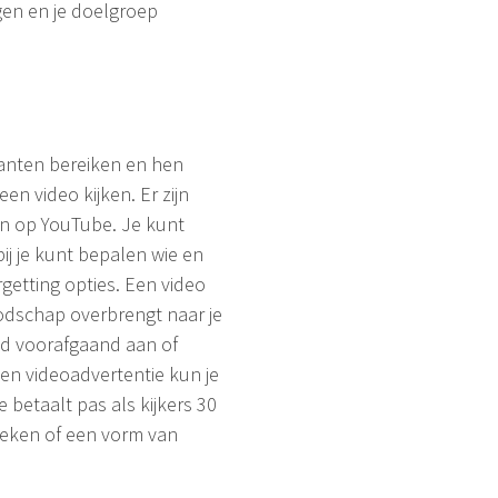
ngen en je doelgroep
lanten bereiken en hen
n video kijken. Er zijn
en op YouTube. Je kunt
ij je kunt bepalen wie en
rgetting opties. Een video
oodschap overbrengt naar je
nd voorafgaand aan of
en videoadvertentie kun je
e betaalt pas als kijkers 30
keken of een vorm van