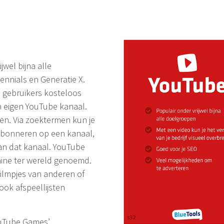
jwel bijna alle
ennials en Generatie X.
 gebruikers kosteloos
 eigen YouTube kanaal.
den. Via zoektermen kun je
 abonneren op een kanaal,
an dat kanaal. YouTube
ine ter wereld genoemd.
filmpjes van anderen of
ook afspeellijsten
ouTube Games’