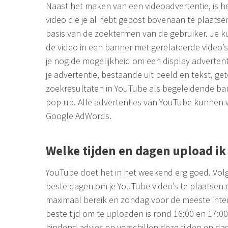
Naast het maken van een videoadvertentie, is h
video die je al hebt gepost bovenaan te plaatse
basis van de zoektermen van de gebruiker. Je k
de video in een banner met gerelateerde video’
je nog de mogelijkheid om een display advertenti
je advertentie, bestaande uit beeld en tekst, g
zoekresultaten in YouTube als begeleidende ban
pop-up. Alle advertenties van YouTube kunne
Google AdWords.
Welke tijden en dagen upload i
YouTube doet het in het weekend erg goed. Volg
beste dagen om je YouTube video’s te plaatsen
maximaal bereik en zondag voor de meeste inter
beste tijd om te uploaden is rond 16:00 en 17:00 
bindend advies en verschillen deze tijden en da