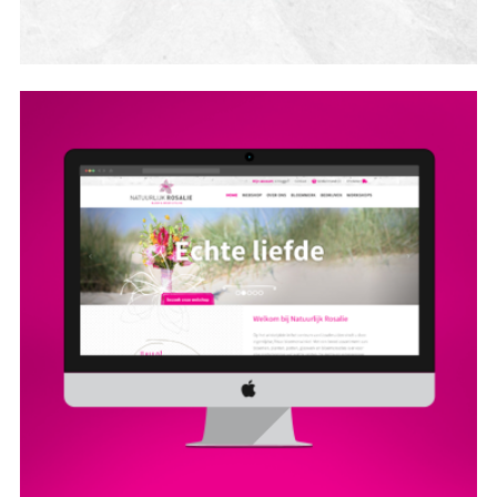
BLOEMENKAARTJES
DRUKWERK
LOGO
VISITEKAARTJES
WEBSITE
AUTOBELETTERING
FLYER
POSTER
WEBSHOP
WEBSITE