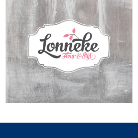
CADEAUBON
DRUKWERK
HUISSTIJL
LOGO