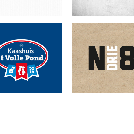
THEEDOOSJES
STICKERS
VISITEKAARTJ
ANSICHTKAART
CADEAUBO
EAUBON
DRUKWERK
FLYER
HUISSTIJL
LOGO
SNOEPKAAR
LOGO
STEMPELKAART
UITNODIG