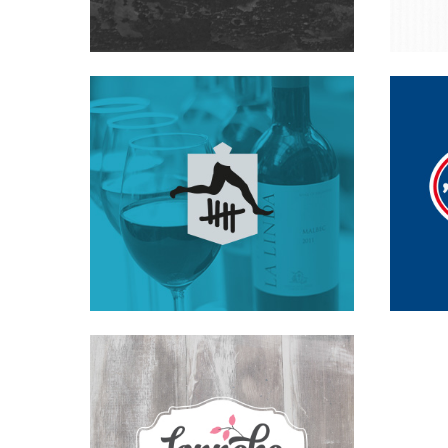
VISITEKAARTJES
CADEAUBON
FOTOGRAFIE
HUISSTIJL
LOGO
MENUKAART
CAD
STEMPELKAART