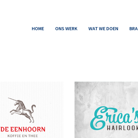
HOME
ONS WERK
WAT WE DOEN
BRA
AUBON
FOTOGRAFIE
LOGO
BORD
CADEAUBON
LOG