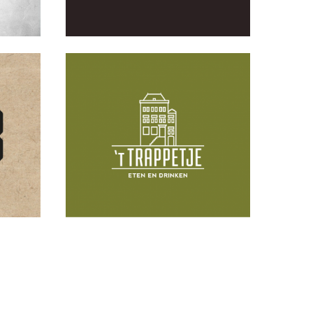
E
RE-BOARD BOOM
N
TJES
CADEAUBON
LOGO
MENUKAART
ING
VLAGGEN