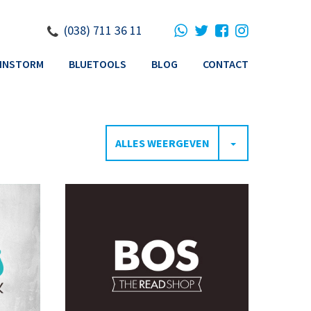
(038) 711 36 11
INSTORM
BLUETOOLS
BLOG
CONTACT
TOGGLE DRO
ALLES WEERGEVEN
ADVERTENTIE
BOEKENLEGGER
BOEKWIKKEL
CADEAUBON
O
DEURMAT
FLYER
HUISSTIJL
LOGO